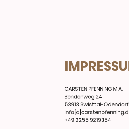
IMPRESS
CARSTEN PFENNING M.A.
Bendenweg 24
53913 Swisttal-Odendorf
info[a]carstenpfenning.de
+49 2255 9219354