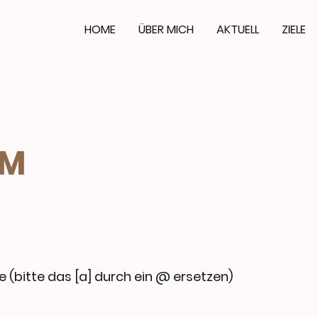
HOME
ÜBER MICH
AKTUELL
ZIELE
UM
 (bitte das [a] durch ein @ ersetzen)